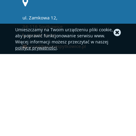
ul. Zamkowa 12,
34-116 Spytkowice
Umieszczamy na Twoim urządzeniu pliki cookie,
33 879 18 76
aby poprawić funkcjonowanie serwisu www.
Więcej informacji możesz przeczytać w naszej
urzad@gminaspytkowice.pl
polityce prywatności
.
EPUAP
BIP
Kontakt
Mapa strony
Ochrona danych osobowych