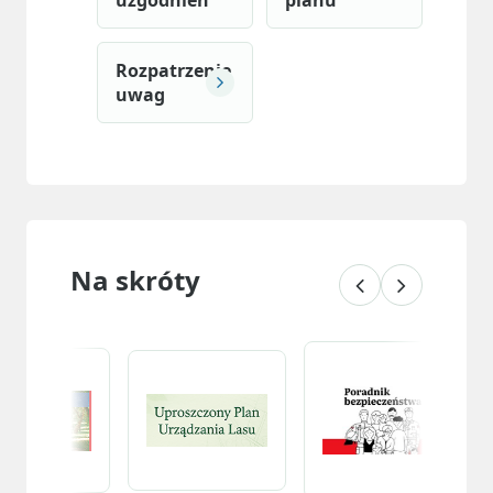
uzgodnień
planu
Rozpatrzenie
uwag
Na skróty