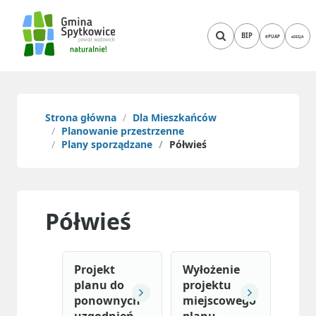
BIP
ePUAP
eSESJA
Strona główna
Dla Mieszkańców
Planowanie przestrzenne
Plany sporządzane
Półwieś
Półwieś
Projekt
Wyłożenie
planu do
projektu
ponownych
miejscowego