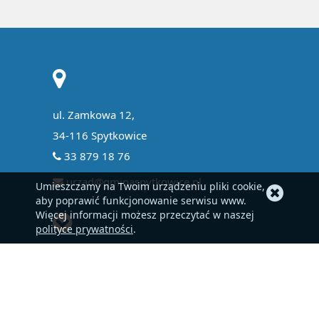
ul. Zamkowa 12,
34-116 Spytkowice
33 879 18 76
urzad@gminaspytkowice.pl
Umieszczamy na Twoim urządzeniu pliki cookie,
aby poprawić funkcjonowanie serwisu www.
Więcej informacji możesz przeczytać w naszej
polityce prywatności
.
EPUAP
BIP
Kontakt
Mapa strony